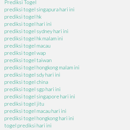
Prediksi Togel
prediksi togel singapura hari ini
prediksi togel hk
prediksi togel hari ini
prediksi togel sydney hari ini
prediksi togel hk malam ini
prediksi togel macau
prediksi togel wap
prediksi togel taiwan
prediksi togel hongkong malam ini
prediksi togel sdy hari ini
prediksi togel china
prediksi togel sgp hari ini
prediksi togel singapore hari ini
prediksi togel jitu
prediksi togel macau hari ini
prediksi togel hongkong hari ini
togel prediksi hari ini