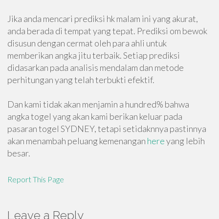
Jika anda mencari prediksi hk malam ini yang akurat,
anda berada di tempat yang tepat. Prediksi om bewok
disusun dengan cermat oleh para ahli untuk
memberikan angka jitu terbaik. Setiap prediksi
didasarkan pada analisis mendalam dan metode
perhitungan yang telah terbukti efektif.
Dan kami tidak akan menjamin a hundred% bahwa
angka togel yang akan kami berikan keluar pada
pasaran togel SYDNEY, tetapi setidaknnya pastinnya
akan menambah peluang kemenangan
here
yang lebih
besar.
Report This Page
Leave a Reply