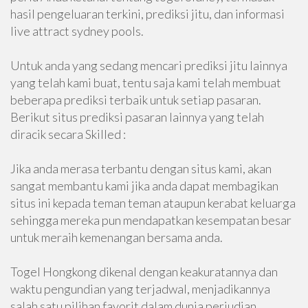
hasil pengeluaran terkini, prediksi jitu, dan informasi
live attract sydney pools.
Untuk anda yang sedang mencari prediksi jitu lainnya
yang telah kami buat, tentu saja kami telah membuat
beberapa prediksi terbaik untuk setiap pasaran.
Berikut situs prediksi pasaran lainnya yang telah
diracik secara Skilled :
Jika anda merasa terbantu dengan situs kami, akan
sangat membantu kami jika anda dapat membagikan
situs ini kepada teman teman ataupun kerabat keluarga
sehingga mereka pun mendapatkan kesempatan besar
untuk meraih kemenangan bersama anda.
Togel Hongkong dikenal dengan keakuratannya dan
waktu pengundian yang terjadwal, menjadikannya
salah satu pilihan favorit dalam dunia perjudian.