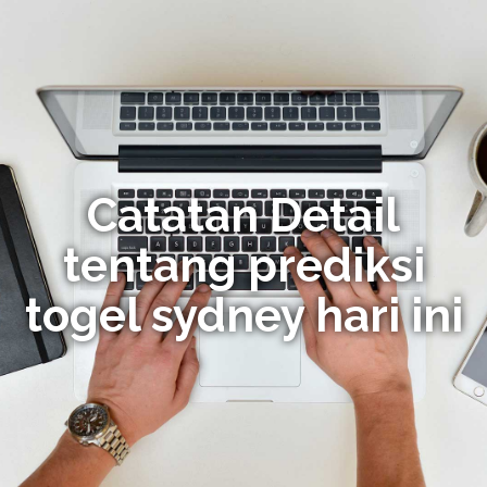
Catatan Detail
tentang prediksi
togel sydney hari ini