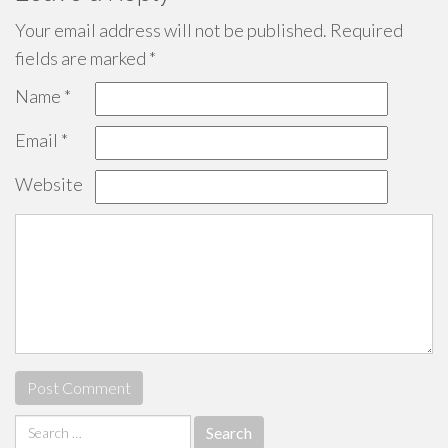
Your email address will not be published.
Required
fields are marked
*
Name
*
Email
*
Website
Search