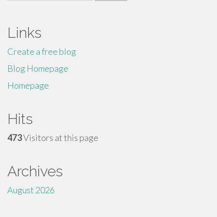
for:
Links
Create a free blog
Blog Homepage
Homepage
Hits
473
Visitors at this page
Archives
August 2026