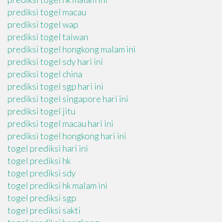
prediksi togel macau
prediksi togel wap
prediksi togel taiwan
prediksi togel hongkong malam ini
prediksi togel sdy hari ini
prediksi togel china
prediksi togel sgp hari ini
prediksi togel singapore hari ini
prediksi togel jitu
prediksi togel macau hari ini
prediksi togel hongkong hari ini
togel prediksi hari ini
togel prediksi hk
togel prediksi sdy
togel prediksi hk malam ini
togel prediksi sgp
togel prediksi sakti