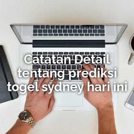
Catatan Detail
tentang prediksi
togel sydney hari ini